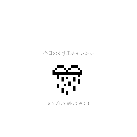
今日のくす玉チャレンジ
🎊
タップして割ってみて！