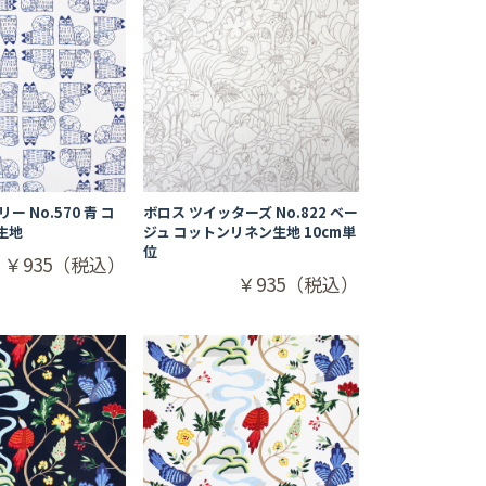
ー No.570 青 コ
ボロス ツイッターズ No.822 ベー
生地
ジュ コットンリネン生地 10cm単
位
￥935（税込）
￥935（税込）