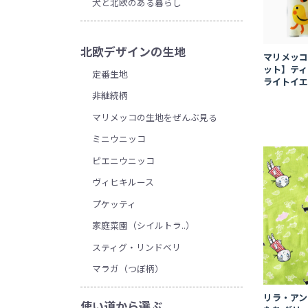
犬と北欧のある暮らし
北欧デザインの生地
マリメッコ
ット】ティ
定番生地
ライトイエロ
非継続柄
マリメッコの生地をぜんぶ見る
ミニウニッコ
ピエニウニッコ
ヴィヒキルース
プケッティ
家庭菜園（シイルトラ..）
スティグ・リンドベリ
マラガ（つぼ柄）
リラ・アン
使い道から選ぶ