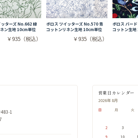
ッターズ No.662 緑
ボロス ツイッターズ No.570 青
ボロス バードラ
ネン生地 10cm単位
コットンリネン生地 10cm単位
コットン生地 
￥935（税込）
￥935（税込）
営業日カレンダー
2026年 8月
日
月
火
83-1
7
2
3
9
10