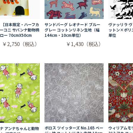
 【日本限定・ハーフカ
サンドバーグ レオナード ブルー
ヴァッリラ ヴ
ーコニ サバンナ動物柄
グレー コットンリネン生地（幅
ットン×ポリエ
ー 70cmX50cm
144cm・10cm単位）
単位
￥2,750（税込）
￥1,430（税込）
ボロス ツイッターズ No.165 ベー
ウィリアムモ
ナ アンナちゃんと動物