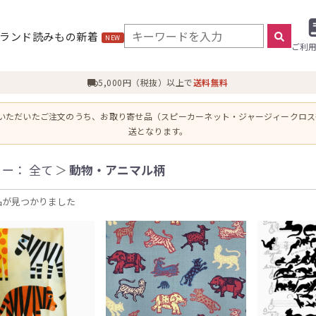
ランド
読みもの
新着
NEW
ご利
5,000円（税抜）以上で
送料無料
にいただいたご注文のうち、お取り寄せ品（スピーカーネット・ジャージィークロ
送となります。
リー：
全て
＞
動物・アニマル柄
品が見つかりました