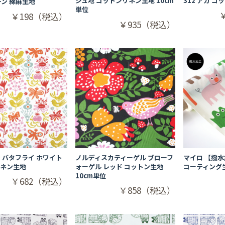
ジュ地 コットンリネン生地 10cm
312 アカ コ
ーン 綿麻生地
単位
￥198（税込）
￥935（税込）
 バタフライ ホワイト
ノルディスカティーゲル ブローフ
マイロ 【撥
リネン生地
ォーゲル レッド コットン生地
コーティング
10cm単位
￥682（税込）
￥858（税込）