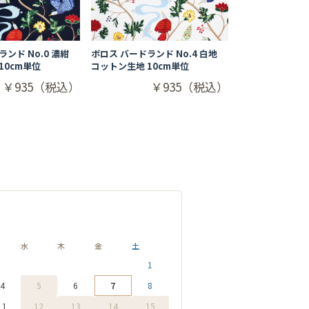
ンド No.0 濃紺
ボロス バードランド No.4 白地
10cm単位
コットン生地 10cm単位
￥935（税込）
￥935（税込）
水
木
金
土
1
4
5
6
7
8
11
12
13
14
15