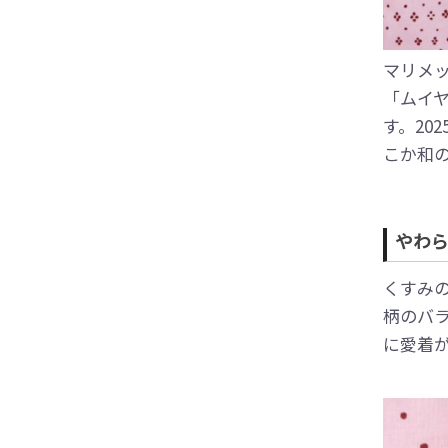
マリメ
「ムイ
す。20
こか和
やわ
くすみ
柄のバ
に愛着