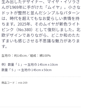
生み出したデザイナー、マイヤ・イソラさ
んが1969年に手がけた「ムイヤ」。小さな
ドットが整然と並んだシンプルなパターン
は、時代を超えてもなお愛らしい表情を持
ちます。2025年、そのムイヤが新色ライト
ピンク（No.380）として復刻しました。北
欧デザインでありながら、どこか和のたた
ずまいも感じさせる不思議な魅力がありま
す。
生地巾：約145cm／組成：綿100%
例）数量「 1 」→ 生地巾 145cm x 10cm
数量「 5 」→ 生地巾 145cm x 50cm
商品コード：
mk-269