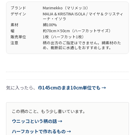
ブランド
Marimekko（マリメッコ）
デザイン
MAIJA & KRISTINA ISOLA / マイヤ＆クリスティ
ーナ・イソラ
素材
綿100%
幅
約70cm×50cm（ハーフカットサイズ）
販売単位
1枚（ハーフカット1枚）
注意
柄の出方のご指定はできません。綿素材のた
め、裁断前に水通しをおすすめします。
気に入ったら、
巾145cmのまま10cm単位でも →
この柄のこと、もう少し書いています。
ウニッコという柄の話 →
ハーフカットで作れるもの →