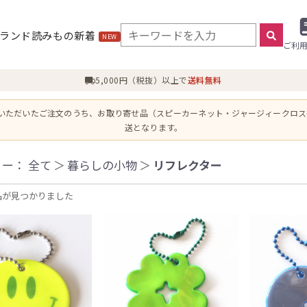
ランド
読みもの
新着
NEW
ご利
5,000円（税抜）以上で
送料無料
にいただいたご注文のうち、お取り寄せ品（スピーカーネット・ジャージィークロ
送となります。
リー：
全て
＞
暮らしの小物
＞
リフレクター
品が見つかりました