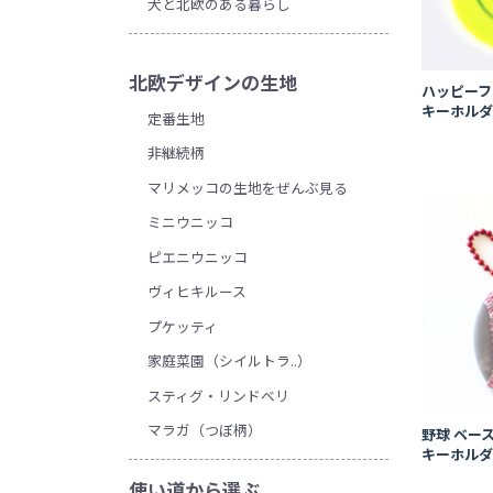
犬と北欧のある暮らし
北欧デザインの生地
ハッピーフ
キーホル
定番生地
非継続柄
マリメッコの生地をぜんぶ見る
ミニウニッコ
ピエニウニッコ
ヴィヒキルース
プケッティ
家庭菜園（シイルトラ..）
スティグ・リンドベリ
マラガ（つぼ柄）
野球 ベー
キーホル
使い道から選ぶ